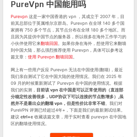
PureVpn 中国能用吗
Purevpn
这是一家中国香港的 vpn ，其成立于 2007 年，目
前其总部位于英属维尔京群岛。Purevpn 在全球 140 多个国
家拥有 750 多个节点，其节点分布在全球 180 多个地区。而
且因为其提供中国节点的服务器，所以很多在海外工作学习的
小伙伴使用它来
翻墙回国
。如果你身在海外，想使用它来翻墙
到中国大陆，那么强烈推荐使用 Purevpn，具体可以参考这
篇文章：
使用 Purevpn 翻墙回国
。
网上有一些用户反应 Purevpn 无法在中国使用(翻墙)，最近
我们亲自测试了它在中国大陆的使用情况。我们在 2025 年
09 月的时候重新测试了 Purevpn 在中国的使用情况。根据
我们的实测，
目前该 vpn 在中国是可以正常使用的（直连部
分稳定性改善很多，UDP协议下可以连接的节点数增多）,虽
然并不是最出众的翻墙 vpn，但是性价比非常不错
。我们对
PureVPN 评测已经超过4年+，下面是我们的最新测试结果。
建议
ctrl+c
收藏该篇文章，用于实时查看 purevpn 在中国地
区的翻墙使用情况。