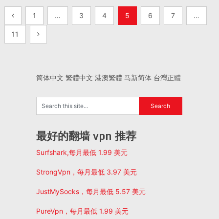
文
1
…
3
4
5
6
7
…
章
11
导
航
简体中文
繁體中文
港澳繁體
马新简体
台灣正體
最好的翻墙 vpn 推荐
Surfshark,每月最低 1.99 美元
StrongVpn，每月最低 3.97 美元
JustMySocks，每月最低 5.57 美元
PureVpn，每月最低 1.99 美元