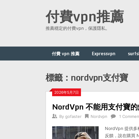
Skip
付費vpn推薦
to
content
推薦穩定的付費vpn，保護隱私。
付費 vpn 推薦
Expressvpn
surfs
標籤：nordvpn支付寶
2026年5月7日
NordVpn 不能用支付寶
By
gofaster
Nordvpn
1 Commen
NordVpn 
反饋，說在購買 