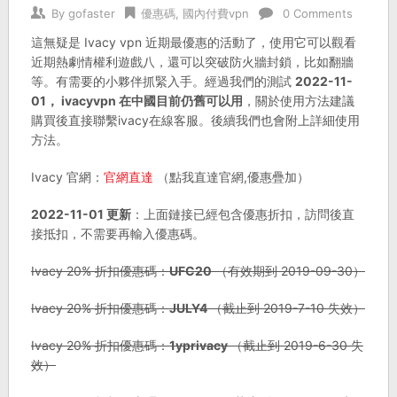
By
gofaster
優惠碼
,
國內付費vpn
0 Comments
這無疑是 Ivacy vpn 近期最優惠的活動了，使用它可以觀看
近期熱劇情權利遊戲八，還可以突破防火牆封鎖，比如翻牆
等。有需要的小夥伴抓緊入手。經過我們的測試
2022-11-
01， ivacyvpn 在中國目前仍舊可以用
，關於使用方法建議
購買後直接聯繫ivacy在線客服。後續我們也會附上詳細使用
方法。
Ivacy 官網：
官網直達
（點我直達官網,優惠疊加）
2022-11-01 更新
：上面鏈接已經包含優惠折扣，訪問後直
接抵扣，不需要再輸入優惠碼。
Ivacy 20% 折扣優惠碼：
UFC20
（有效期到 2019-09-30）
Ivacy 20% 折扣優惠碼：
JULY4
（截止到 2019-7-10 失效）
Ivacy 20% 折扣優惠碼：
1yprivacy
（截止到 2019-6-30 失
效）