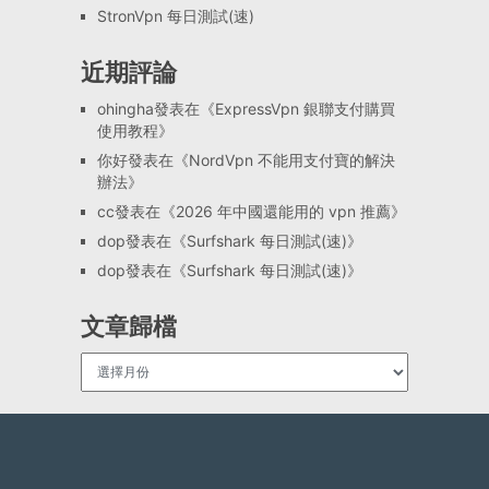
StronVpn 每日測試(速)
近期評論
ohingha
發表在《
ExpressVpn 銀聯支付購買
使用教程
》
你好
發表在《
NordVpn 不能用支付寶的解決
辦法
》
cc
發表在《
2026 年中國還能用的 vpn 推薦
》
dop
發表在《
Surfshark 每日測試(速)
》
dop
發表在《
Surfshark 每日測試(速)
》
文章歸檔
文
章
歸
檔