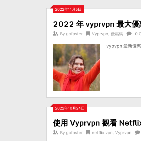
2022年11月5日
2022 年 vyprvpn
By
gofaster
Vyprvpn
,
優惠碼
0 
vypvpn 最
2022年10月24日
使用 Vyprvpn 觀看 Netfli
By
gofaster
netflix vpn
,
Vyprvpn