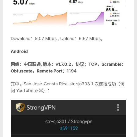
Download：5.07 Mbps , Upload：6.67 Mbps。
Android
网络：中国联通, 版本：v1.7.0.2，协议：TCP，Scramble：
Obfuscate，Remote Port：1194
其中，San Jose-Consta Rica-str-sjo303 1 次连接成功（访
问 YouTube 正常）：