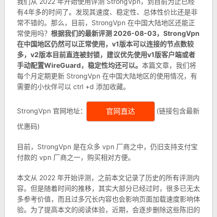
我们从 2022 年开始使用评测 StrongVpn，到目前为止已经
有4年多的时间了。发现其速度、稳定性、总体性价比还是非
常不错的。那么，目前，StrongVpn 在中国大陆地区还能正
常使用吗？
根据我们的最新评测 2026-08-03，StrongVpn
在中国地区仍然可以正常使用，v1版本可以连接的节点数较
多，
v2版本目前直连被封锁，建议优先使用v1版客户端或者
手动配置WireGuard，稳定性均还可以。
本篇文章，我们将
每个月定期更新 StrongVpn 在中国大陆地区的使用情况，有
需要的小伙伴可以 ctrl +d 添加收藏。
StrongVpn 官网地址：
(链接包含最新
官网直达
优惠码)
目前，StrongVpn 是在众多 vpn 厂商之中，仍旧支持支付宝
付款的 vpn 厂商之一，购买相对方便。
本文从 2022 年开始评测，之前本文记录了历史的所有评测内
容。但是随着时间的推移，其实大部分已经过时，很多已无太
多参考价值，而且过多冗长内容也会影响页面加载速度影响体
验。为了提高本文的阅读体验，近期，会逐步删除这些陈旧的