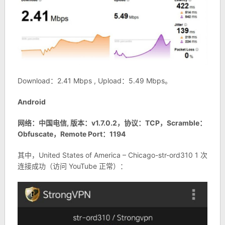
Download：2.41 Mbps , Upload：5.49 Mbps。
Android
网络：中国电信, 版本：v1.7.0.2，协议：TCP，Scramble：
Obfuscate，Remote Port：1194
其中，United States of America – Chicago-str-ord310 1 次
连接成功（访问 YouTube 正常）：